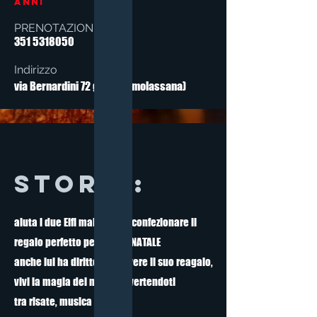
anni
PRENOTAZIONE
351 5318050
Indirizzo
via Bernardini 72 genova (molassana)
storia:
aiuta i due Elfi maldestri a confezionare il
regalo perfetto per BABBO NATALE
anche lui ha diritto di ricevere il suo reagalo,
vivi la magia del natale divertendoti
tra risate, musica e balli