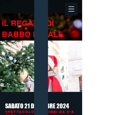
IL REGALO DI
BABBO NATALE
SABATO 21 DICEMBRE 2024
SPETTACOLO per bimbi da
0-8