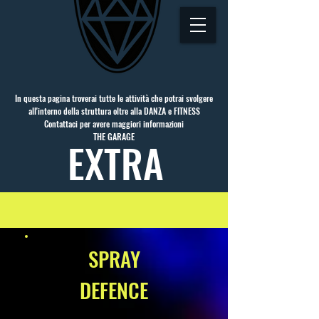
In questa pagina troverai tutte le attività che potrai svolgere
all'interno della struttura oltre alla DANZA e FITNESS
Contattaci per avere maggiori informazioni
THE GARAGE
EXTRA
SPRAY
DEFENCE