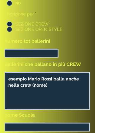
NO
Iscrizione per
*
SEZIONE CREW
SEZIONE OPEN STYLE
numero tot ballerini
Ballerini che ballano in più CREW
nome Scuola