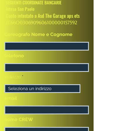
SEGUENTI COORDINATE BANCARIE
Intesa San Paolo
Conto intestato a Asd The Garage aps ets
IT66O0306909606100000157592
Coreografo Nome e Cognome
telefono
Indirizzo
email
nome CREW