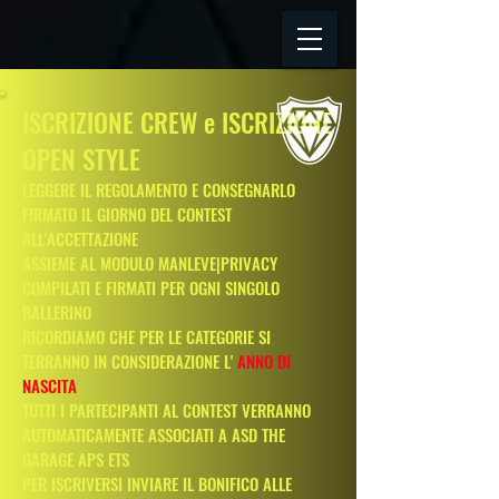
ISCRIZIONE CREW e ISCRIZIONE
OPEN STYLE
LEGGERE IL REGOLAMENTO E CONSEGNARLO
FIRMATO IL GIORNO DEL CONTEST
ALL'ACCETTAZIONE
ASSIEME AL MODULO MANLEVE|PRIVACY
COMPILATI E FIRMATI PER OGNI SINGOLO
BALLERINO
RICORDIAMO CHE PER LE CATEGORIE SI
TERRANNO IN CONSIDERAZIONE L'
ANNO DI
NASCITA
TUTTI I PARTECIPANTI AL CONTEST VERRANNO
AUTOMATICAMENTE ASSOCIATI A ASD THE
GARAGE APS ETS
PER ISCRIVERSI INVIARE IL BONIFICO ALLE