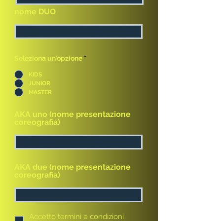
nome DUO
Seleziona un'opzione
*
KIDS
JUNIOR
MASTER
AKA uno (nome presentazione
coreografia)
AKA due (nome presentazione
coreografia)
Accetto termini e condizioni