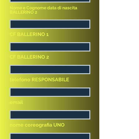
Nome e Cognome data di nascita
BALLERINO 2
CF BALLERINO 1
CF BALLERINO 2
telefono RESPONSABILE
email
nome coreografia UNO