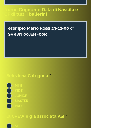
Nome Cognome Data di Nascita e
CF di tutti i ballerini
Seleziona Categoria
*
MINI
KIDS
JUNIOR
MASTER
PRO
la CREW è già associata ASI
*
SI