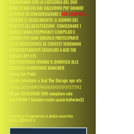
RICORDIAMO CHE LA CATEGORIA DEL DUO
VIENE STABILITA DAL BALLERINO PIU' GRANDE
SI TERRA' IN CONSIDERAZIONE L'
ETA' COMPIUTA
LEGGERE IL REGOLAMENTO, IL GIORNO DEL
CONTEST ALL'ACCETTAZIONE CONSEGNARE I
MODULI MANLEVE|PRIVACY COMPILATI E
FIRMATI PER OGNI SINGOLO PARTECIPANTE
TUTTI PARTECIPANTI AL CONTEST VERRANNO
AUTOMATICAMENTE ASSOCIATI A ASD THE
GARAGE APS ETS
PER ISCRIVERSI INVIARE IL BONIFICO ALLE
SEGUENTI COORDINATE BANCARIE
Intesa San Paolo
Conto intestato a Asd The Garage aps ets
IT66O0306909606100000157592
NB per ISCRIZIONE UNO compilare solo
BALLERINO 1 (lasciere vuoto spazio ballerino2)
Nome e Cognome e data nascita
BALLERINO 1