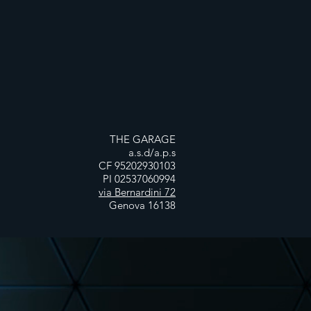
THE GARAGE
a.s.d/a.p.s
CF 95202930103
PI 02537060994
via Bernardini 72
Genova 16138