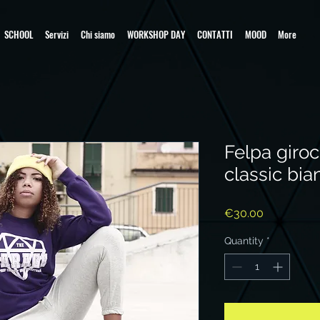
SCHOOL
Servizi
Chi siamo
WORKSHOP DAY
CONTATTI
MOOD
More
Felpa giroc
classic bia
Price
€30.00
Quantity
*