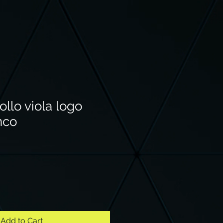
ollo viola logo
nco
Add to Cart