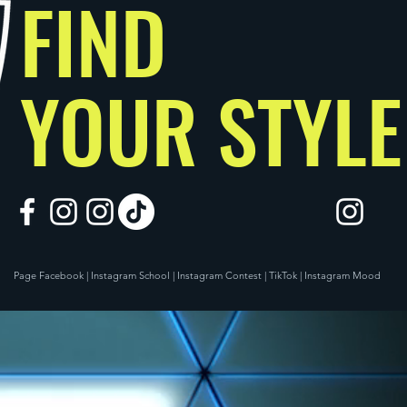
FIND
YOUR STYLE
Page Facebook | Instagram School | Instagram Contest | TikTok | Instagram Mood